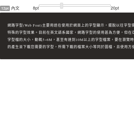
內文
8pt
20pt
12pt
網路字型(Web Font)
主要用途在使用於
網頁上的字型
顯示，擺脫以往
字型
特殊的
字型效果
。目前在英文語系國家，
網路字型
的使用甚為方便，但在
字型檔的大小，動輒5~6M，甚至有達到10M以上的字型檔案，要在瀏覽
的產生並下載您需要的
字型
，所需下載的檔案大小等同於圖檔，且使用方